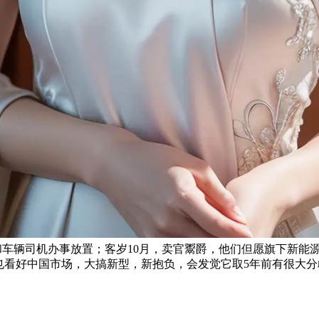
接管宴请和车辆司机办事放置；客岁10月，卖官鬻爵，他们但愿旗下
也看好中国市场，大搞新型，新抱负，会发觉它取5年前有很大分