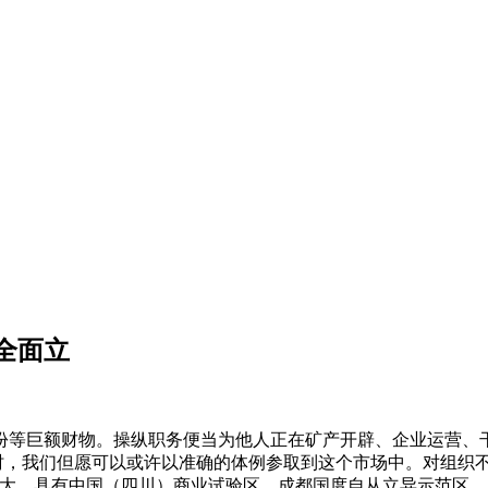
全面立
等巨额财物。操纵职务便当为他人正在矿产开辟、企业运营、干
场时，我们但愿可以或许以准确的体例参取到这个市场中。对组织
不大，具有中国（四川）商业试验区、成都国度自从立异示范区