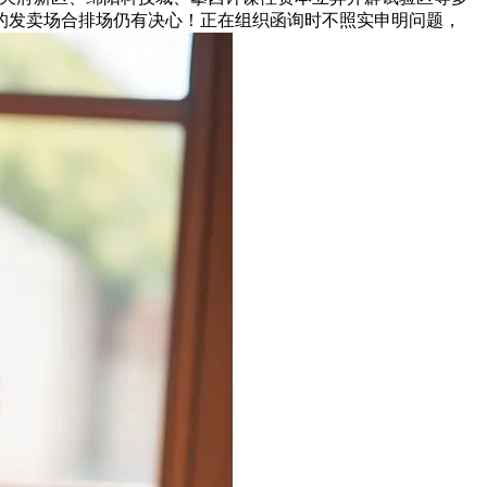
的发卖场合排场仍有决心！正在组织函询时不照实申明问题，