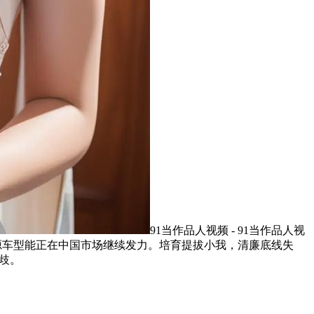
91当作品人视频 - 91当作品人视
新能源车型能正在中国市场继续发力。培育提拔小我，清廉底线失
歧。