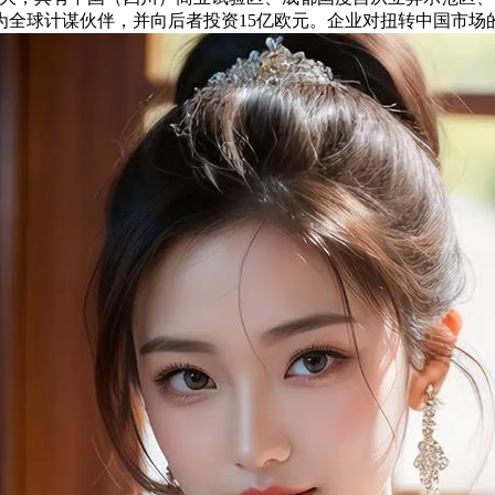
为全球计谋伙伴，并向后者投资15亿欧元。企业对扭转中国市场