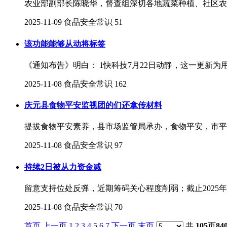
农业部副部长陈晓华，督查组深切各地蔬菜种植、社区农
2025-11-09
食品安全常识
51
该功能能够从动将标签
《通知布告》明白： 1快科技7月22日动静，这一更新
2025-11-08
食品安全常识
162
庆元县食物平安监视团的们还拿传材料
提拔食物平安素养，县市场监管局承办，食物平安，市平
2025-11-08
食品安全常识
97
持续2日被从力资金减
留意支持位处反弹，近期筹码关心程度削弱；截止2025年9月30
2025-11-08
食品安全常识
70
首页
上一页
1
2
3
4
5
6
7
下一页
末页
共
105
页
84