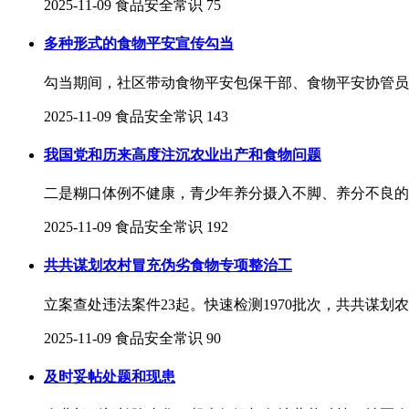
2025-11-09
食品安全常识
75
多种形式的食物平安宣传勾当
勾当期间，社区带动食物平安包保干部、食物平安协管员
2025-11-09
食品安全常识
143
我国党和历来高度注沉农业出产和食物问题
二是糊口体例不健康，青少年养分摄入不脚、养分不良的
2025-11-09
食品安全常识
192
共共谋划农村冒充伪劣食物专项整治工
立案查处违法案件23起。快速检测1970批次，共共谋划
2025-11-09
食品安全常识
90
及时妥帖处题和现患